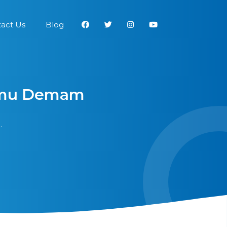
act Us
Blog
Kamu Demam
.