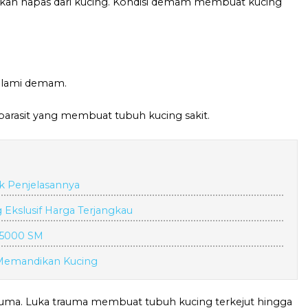
kan napas dari kucing. Kondisi demam membuat kucing
alami demam.
tau parasit yang membuat tubuh kucing sakit.
ak Penjelasannya
Ekslusif Harga Terjangkau
 5000 SM
 Memandikan Kucing
trauma. Luka trauma membuat tubuh kucing terkejut hingga